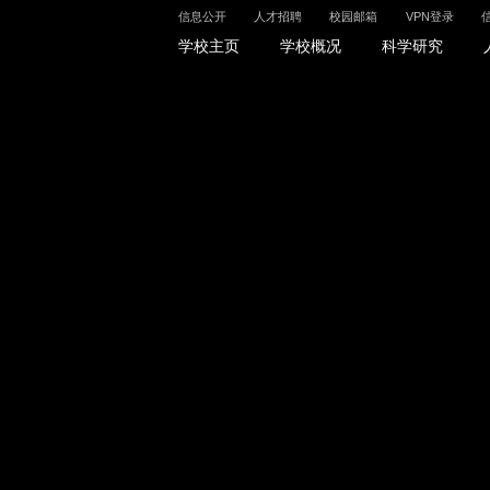
信息公开
人才招聘
校园邮箱
VPN登录
信息公开
人才招聘
校园邮箱
VPN登录
学校主页
学校概况
科学研究
科学研究
人才培养
招生就业
科学研究
本科生
本科生招生
学术刊物
研究生
研究生招生
学风建设
留学生
留学生招生
科研实验室
继续教育与远程教育
就业创业指导