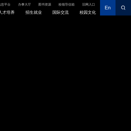
信息平台
办事大厅
图书资源
校领导信箱
旧网入口
En
En
信息平台
办事大厅
图书资源
校领导信箱
旧网入口
人才培养
招生就业
国际交流
校园文化
国际交流
校园文化
国际交流合作
校徽校旗
学生国际交流
校训校歌
来华留学教育
学校地图
暑期国际学校
贸大校历
影像贸大
贸大视界